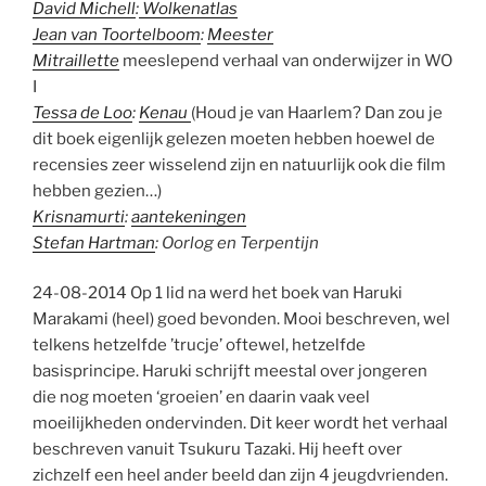
David Michell
:
Wolkenatlas
Jean van Toortelboom
:
Meester
Mitraillette
meeslepend verhaal van onderwijzer in WO
I
Tessa de Loo
:
Kenau
(Houd je van Haarlem? Dan zou je
dit boek eigenlijk gelezen moeten hebben hoewel de
recensies zeer wisselend zijn en natuurlijk ook die film
hebben gezien…)
Krisnamurti
:
aantekeningen
Stefan Hartman
: Oorlog en Terpentijn
24-08-2014 Op 1 lid na werd het boek van Haruki
Marakami (heel) goed bevonden. Mooi beschreven, wel
telkens hetzelfde ’trucje’ oftewel, hetzelfde
basisprincipe. Haruki schrijft meestal over jongeren
die nog moeten ‘groeien’ en daarin vaak veel
moeilijkheden ondervinden. Dit keer wordt het verhaal
beschreven vanuit Tsukuru Tazaki. Hij heeft over
zichzelf een heel ander beeld dan zijn 4 jeugdvrienden.