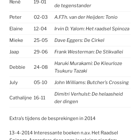
René
19-01
de tegenstander
Peter
02-03
A.F.Th. van der Heijden: Tonio
Elaine
12-04
Irvin D. Yalom: Het raadsel Spinoza
Mieke
25-05
Dave Eggers: De Cirkel
Jaap
29-06
Frank Westerman: De Stikvallei
Haruki Murakami:
De Kleurloze
Debbie
24-08
Tsukuru Tazaki
July
05-10
John Williams: Butcher’s Crossing
Dimitri Verhulst: De helaasheid
Cathalijne
16-11
der dingen
Extra’s tijdens de besprekingen in 2014
13-4-2014 Interessante boeken n.a.v. Het Raadsel