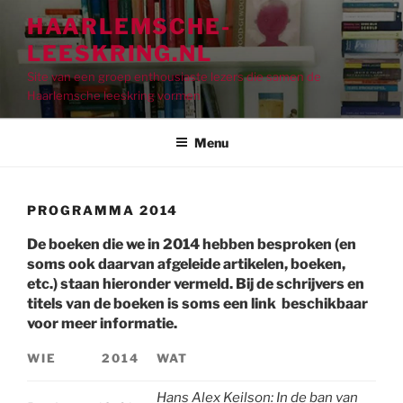
Ga
HAARLEMSCHE-
naar
LEESKRING.NL
de
inhoud
Site van een groep enthousiaste lezers die samen de
Haarlemsche leeskring vormen
Menu
PROGRAMMA 2014
De boeken die we in 2014 hebben besproken (en
soms ook daarvan afgeleide artikelen, boeken,
etc.) staan hieronder vermeld. Bij de schrijvers en
titels van de boeken is soms een link beschikbaar
voor meer informatie.
WIE
2014
WAT
Hans Alex Keilson:
In de ban van