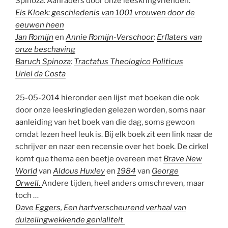
Spinoza. Aanraders door onze leeskringvrienden:
Els Kloek:
geschiedenis van 1001 vrouwen door de
eeuwen heen
Jan Romijn
en
Annie Romijn-Verschoor
:
Erflaters van
onze beschaving
Baruch Spinoza
:
Tractatus Theologico Politicus
Uriel da Costa
25-05-2014 hieronder een lijst met boeken die ook
door onze leeskringleden gelezen worden, soms naar
aanleiding van het boek van die dag, soms gewoon
omdat lezen heel leuk is. Bij elk boek zit een link naar de
schrijver en naar een recensie over het boek. De cirkel
komt qua thema een beetje overeen met
Brave New
World
van
Aldous Huxley
en
1984
van
George
Orwell
.
Andere tijden, heel anders omschreven, maar
toch …
Dave Eggers
,
Een hartverscheurend verhaal van
duizelingwekkende genialiteit