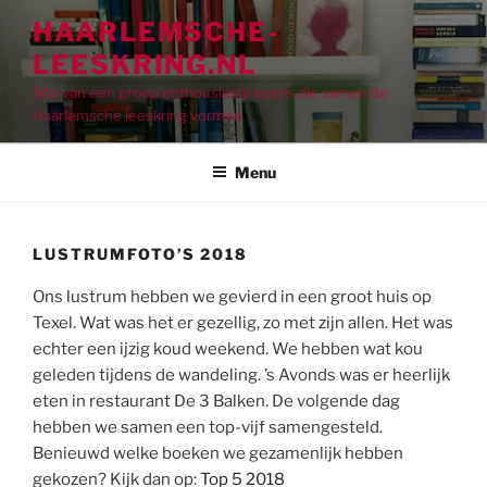
Ga
HAARLEMSCHE-
naar
LEESKRING.NL
de
inhoud
Site van een groep enthousiaste lezers die samen de
Haarlemsche leeskring vormen
Menu
LUSTRUMFOTO’S 2018
Ons lustrum hebben we gevierd in een groot huis op
Texel. Wat was het er gezellig, zo met zijn allen. Het was
echter een ijzig koud weekend. We hebben wat kou
geleden tijdens de wandeling. ’s Avonds was er heerlijk
eten in restaurant De 3 Balken. De volgende dag
hebben we samen een top-vijf samengesteld.
Benieuwd welke boeken we gezamenlijk hebben
gekozen? Kijk dan op:
Top 5 2018