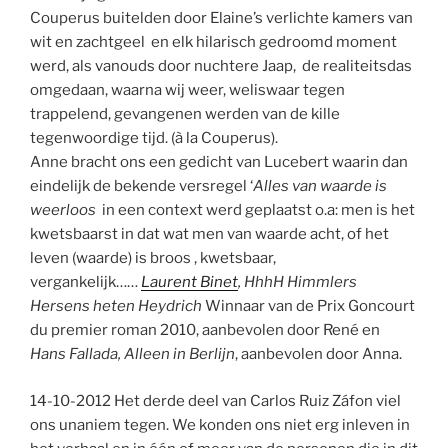
Couperus buitelden door Elaine’s verlichte kamers van
wit en zachtgeel en elk hilarisch gedroomd moment
werd, als vanouds door nuchtere Jaap, de realiteitsdas
omgedaan, waarna wij weer, weliswaar tegen
trappelend, gevangenen werden van de kille
tegenwoordige tijd. (à la Couperus).
Anne bracht ons een gedicht van Lucebert waarin dan
eindelijk de bekende versregel ‘
Alles van waarde is
weerloos
in een context werd geplaatst o.a: men is het
kwetsbaarst in dat wat men van waarde acht, of het
leven (waarde) is broos , kwetsbaar,
vergankelijk……
Laurent Binet
, HhhH Himmlers
Hersens heten Heydrich
Winnaar van de Prix Goncourt
du premier roman 2010, aanbevolen door René en
Hans Fallada,
Alleen in Berlijn
, aanbevolen door Anna.
14-10-2012
Het derde deel van Carlos Ruiz Záfon viel
ons unaniem tegen. We konden ons niet erg inleven in