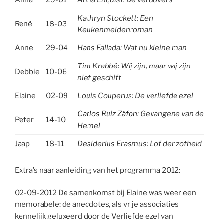
Anna
29-01
Anna Enquist: De verdovers
Kathryn Stockett: Een
René
18-03
Keukenmeidenroman
Anne
29-04
Hans Fallada:
Wat nu kleine man
Tim Krabbé:
Wij zijn, maar wij zijn
Debbie
10-06
niet geschift
Elaine
02-09
Louis Couperus: De verliefde ezel
Carlos Ruiz Záfon
: Gevangene van de
Peter
14-10
Hemel
Jaap
18-11
Desiderius Erasmus: Lof der zotheid
Extra’s naar aanleiding van het programma 2012:
02-09-2012
De samenkomst bij Elaine was weer een
memorabele: de anecdotes, als vrije associaties
kennelijk geluxeerd door de Verliefde ezel van