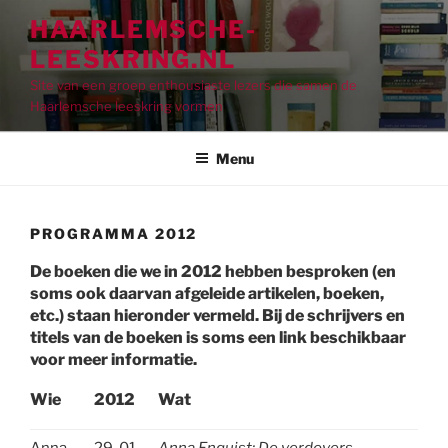
Ga
HAARLEMSCHE-
naar
LEESKRING.NL
de
inhoud
Site van een groep enthousiaste lezers die samen de
Haarlemsche leeskring vormen
Menu
PROGRAMMA 2012
De boeken die we in 2012 hebben besproken (en
soms ook daarvan afgeleide artikelen, boeken,
etc.) staan hieronder vermeld. Bij de schrijvers en
titels van de boeken is soms een link beschikbaar
voor meer informatie.
Wie
2012
Wat